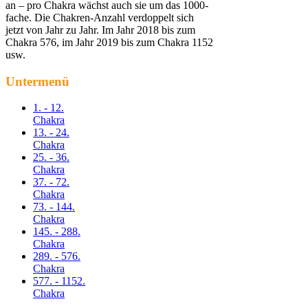
an – pro Chakra wächst auch sie um das 1000-
fache. Die Chakren-Anzahl verdoppelt sich
jetzt von Jahr zu Jahr. Im Jahr 2018 bis zum
Chakra 576, im Jahr 2019 bis zum Chakra 1152
usw.
Untermenü
1. - 12.
Chakra
13. - 24.
Chakra
25. - 36.
Chakra
37. - 72.
Chakra
73. - 144.
Chakra
145. - 288.
Chakra
289. - 576.
Chakra
577. - 1152.
Chakra